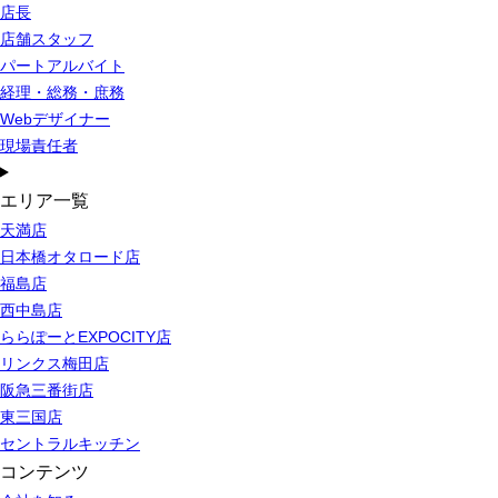
店長
店舗スタッフ
パートアルバイト
経理・総務・庶務
Webデザイナー
現場責任者
エリア一覧
天満店
日本橋オタロード店
福島店
西中島店
ららぽーとEXPOCITY店
リンクス梅田店
阪急三番街店
東三国店
セントラルキッチン
コンテンツ