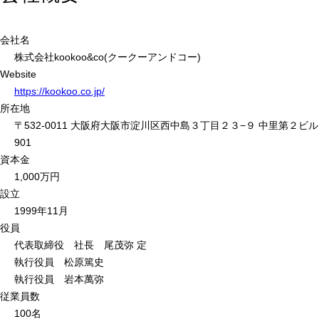
会社名
株式会社kookoo&co(クークーアンドコー)
Website
https://kookoo.co.jp/
所在地
〒532-0011 大阪府大阪市淀川区西中島３丁目２３−９ 中里第２ビル
901
資本金
1,000万円
設立
1999年11月
役員
代表取締役 社長 尾茂弥 定
執行役員 松原篤史
執行役員 岩本萬弥
従業員数
100名