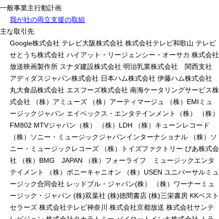
一般事業主行動計画
我が社の両立支援の取組
主な取引先
Google株式会社 テレビ大阪株式会社 株式会社テレビ和歌山 テレビ
せとうち株式会社 ハイアット・リージェンシー・オーサカ 株式会社
放送映画製作所 スナダ建設株式会社 明治乳業株式会社 関西支社
アディダスジャパン株式会社 日本ハム株式会社 伊藤ハム株式会社
丸大食品株式会社 エスフーズ株式会社 南海ケータリングサービス株
式会社 （株）アミューズ （株）アーティマージュ （株）EMIミュ
ージックジャパン エイベックス・エンタテインメント（株） （株）
FM802 MTVジャパン（株） （株）LDH （株）キューンレコード
（株）ソニー・ミュージックジャパンインターナショナル （株）ソ
ニー・ミュージックレコーズ （株）トイズファクトリー ぴあ株式会
社 （株）BMG JAPAN （株）フォーライフ ミュージックエンタ
テイメント （株）ポニーキャニオン （株）USEN ユニバーサルミュ
ージック合同会社 レッドブル・ジャパン(株） （株）ワーナーミュ
ージック・ジャパン (株)双葉社 (株)徳間書店 (株)三栄書房 KKベスト
セラーズ 株式会社テレビ神奈川 株式会社京都放送 株式会社サンテ
レビジョン 株式会社タカラトミー パイロットインキ株式会社 トラ