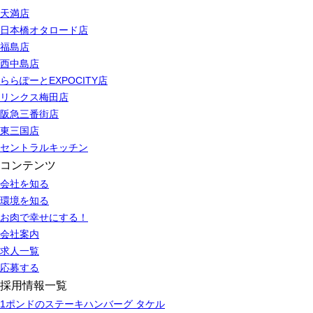
天満店
日本橋オタロード店
福島店
西中島店
ららぽーとEXPOCITY店
リンクス梅田店
阪急三番街店
東三国店
セントラルキッチン
コンテンツ
会社を知る
環境を知る
お肉で幸せにする！
会社案内
求人一覧
応募する
採用情報一覧
1ポンドのステーキハンバーグ タケル