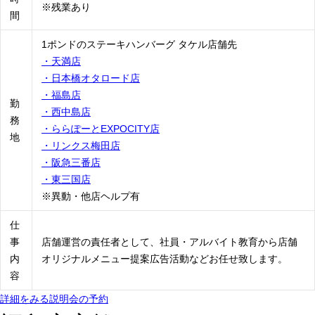
※残業あり
間
1ポンドのステーキハンバーグ タケル店舗先
・天満店
・日本橋オタロード店
・福島店
勤
・西中島店
務
・ららぽーとEXPOCITY店
地
・リンクス梅田店
・阪急三番店
・東三国店
※異動・他店ヘルプ有
仕
事
店舗運営の責任者として、社員・アルバイト教育から店舗
内
オリジナルメニュー提案広告活動などお任せ致します。
容
詳細をみる
説明会の予約