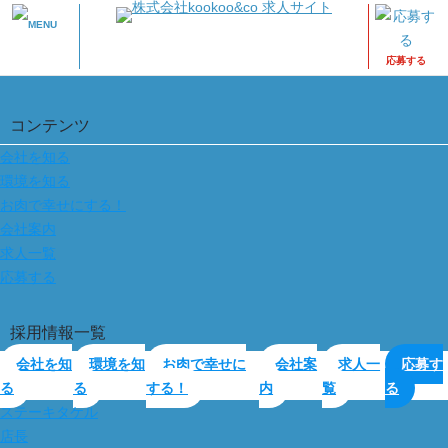
MENU
応募する
コンテンツ
会社を知る
環境を知る
お肉で幸せにする！
会社案内
求人一覧
応募する
採用情報一覧
会社を知
環境を知
お肉で幸せに
会社案
求人一
応募す
る
る
する！
内
覧
る
ステーキタケル
店長