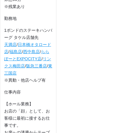
※残業あり
勤務地
1ポンドのステーキハンバ
ーグ タケル店舗先
天満店
/
日本橋オタロード
店
/
福島店
/
西中島店
/
らら
ぽーとEXPOCITY店
/
リン
クス梅田店
/
阪急三番店
/
東
三国店
※異動・他店ヘルプ有
仕事内容
【ホール業務】
お店の「顔」として、お
客様に最初に接するお仕
事です。
お席への誘導からテーブ