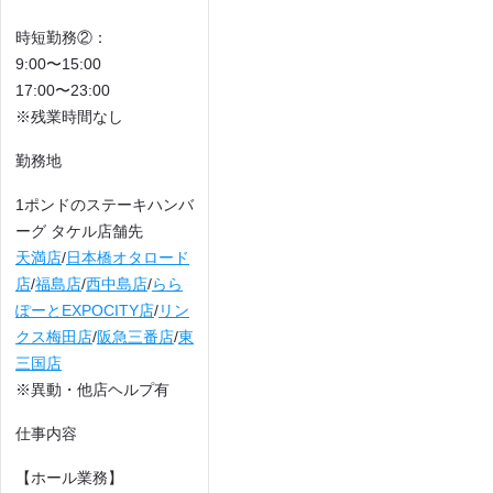
時短勤務②：
9:00〜15:00
17:00〜23:00
※残業時間なし
勤務地
1ポンドのステーキハンバ
ーグ タケル店舗先
天満店
/
日本橋オタロード
店
/
福島店
/
西中島店
/
らら
ぽーとEXPOCITY店
/
リン
クス梅田店
/
阪急三番店
/
東
三国店
※異動・他店ヘルプ有
仕事内容
【ホール業務】