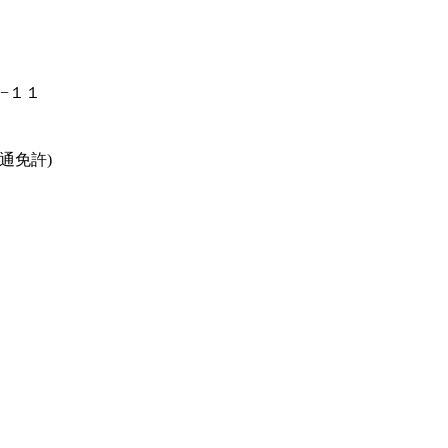
４−１１
通免許)