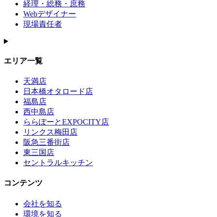
経理・総務・庶務
Webデザイナー
現場責任者
エリア一覧
天満店
日本橋オタロード店
福島店
西中島店
ららぽーとEXPOCITY店
リンクス梅田店
阪急三番街店
東三国店
セントラルキッチン
コンテンツ
会社を知る
環境を知る