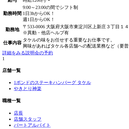
給与
時給1200円〜
9:00～23:00の間でシフト制
勤務時間
1日3hからOK！
週1日からOK！
〒533-0006 大阪府大阪市東淀川区上新庄３丁目１
勤務地
※異動・他店ヘルプ有
タケルの味をお任せする重要なお仕事です。
仕事内容
興味があればタケル各店舗への配送業務など（要普
詳細をみる
説明会の予約
1
店舗一覧
1ポンドのステーキハンバーグ タケル
やきとり神楽
職種一覧
店長
店舗スタッフ
パートアルバイト