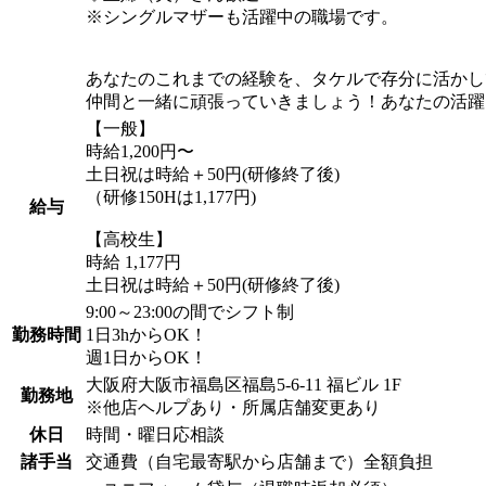
※シングルマザーも活躍中の職場です。
あなたのこれまでの経験を、タケルで存分に活かし
仲間と一緒に頑張っていきましょう！あなたの活躍
【一般】
時給1,200円〜
土日祝は時給＋50円(研修終了後)
（研修150Hは1,177円)
給与
【高校生】
時給 1,177円
土日祝は時給＋50円(研修終了後)
9:00～23:00の間でシフト制
勤務時間
1日3hからOK！
週1日からOK！
大阪府大阪市福島区福島5-6-11 福ビル 1F
勤務地
※他店ヘルプあり・所属店舗変更あり
休日
時間・曜日応相談
諸手当
交通費（自宅最寄駅から店舗まで）全額負担