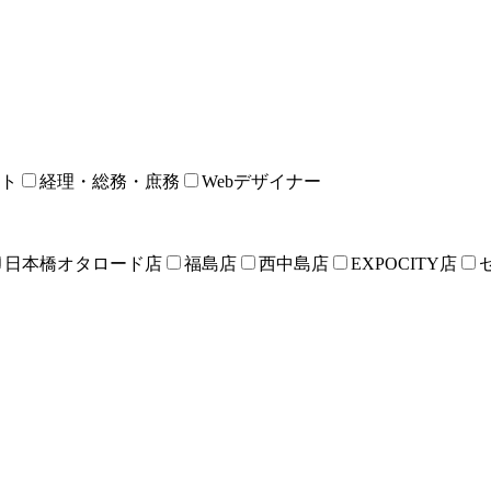
ト
経理・総務・庶務
Webデザイナー
日本橋オタロード店
福島店
西中島店
EXPOCITY店