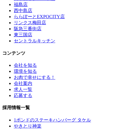
福島店
西中島店
ららぽーとEXPOCITY店
リンクス梅田店
阪急三番街店
東三国店
セントラルキッチン
コンテンツ
会社を知る
環境を知る
お肉で幸せにする！
会社案内
求人一覧
応募する
採用情報一覧
1ポンドのステーキハンバーグ タケル
やきとり神楽